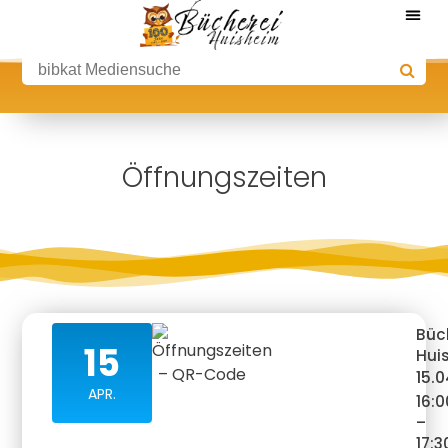
Öffnungszeiten
Büc
15
Hui
15.
APR.
16:0
–
17:3