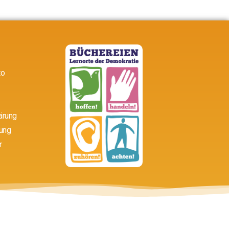
to
ärung
ung
r