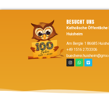
BESUCHT UNS
Katholische Öffentliche
Huisheim
Am Bergle 1 86685 Huish
+49 1516 2733306
buecherei.huisheim@gmx.