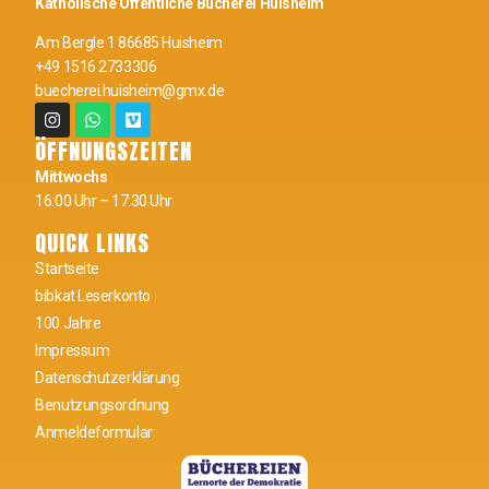
Katholische Öffentliche Bücherei Huisheim
Am Bergle 1 86685 Huisheim
+49 1516 2733306
buecherei.huisheim@gmx.de
ÖFFNUNGSZEITEN
Mittwochs
16:00 Uhr – 17:30 Uhr
QUICK LINKS
Startseite
bibkat Leserkonto
100 Jahre
Impressum
Datenschutzerklärung
Benutzungsordnung
Anmeldeformular